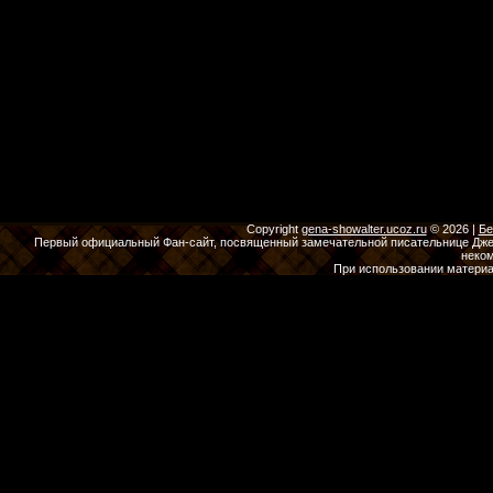
Copyright
gena-showalter.ucoz.ru
© 2026
|
Бе
Первый официальный Фан-сайт, посвященный замечательной писательнице Джены
неко
При использовании материа