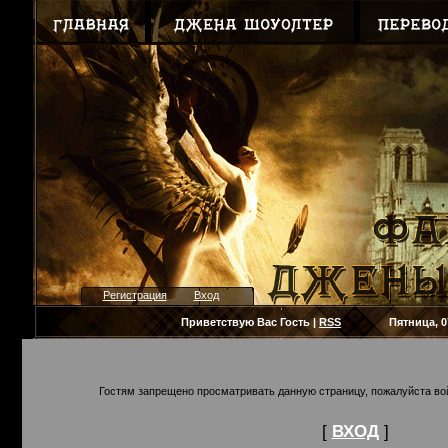
Регистрация
Вход
Приветствую Вас
Гость
|
RSS
Пятница, 07.08
Гостям запрещено просматривать данную страницу, пожалуйста вой
[
ВХОД
]