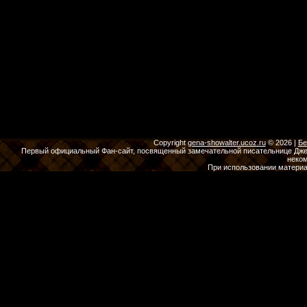
Copyright
gena-showalter.ucoz.ru
© 2026
|
Бе
Первый официальный Фан-сайт, посвященный замечательной писательнице Джены
неко
При использовании материа