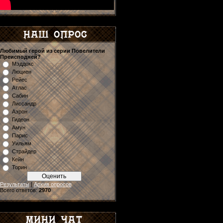
Любимый герой из серии Повелители
Преисподней?
Мэддокс
Люциен
Рейес
Атлас
Сабин
Лиссандр
Аэрон
Гидеон
Амун
Парис
Уильям
Страйдер
Кейн
Торин
Результаты
|
Архив опросов
Всего ответов:
2970