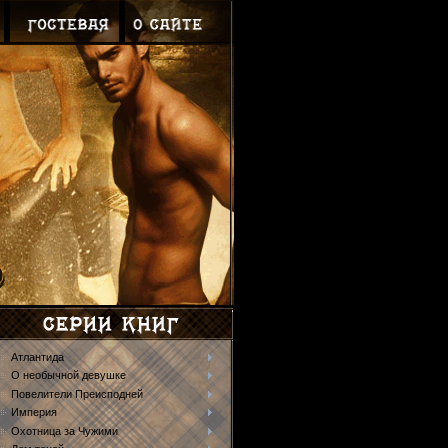
Атлантида
О необычной девушке
Повелители Преисподней
Империя
Охотница за Чужими