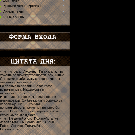
Дом теней
Хроники Белого Кролика
Ангелы тьмы
Иные Убийцы
«Нет» отрезал Люциен. «Ты сказала, что
хочешь полной жертвенности, помнишь?
Он должен наблюдать и понять, что ты
делаешь ради него»
Ее полные непролитых слез глаза
встретились с Мэддоксовыми.
«Я люблю тебя»
В этот миг он понял, что именно они
планировали. Он брыкался и боролся за
освобождение. Он кричал
непристойности, какие не произнес бы
даже Парис. Все время горячие слезы
катились по его щекам.
«Нет. Не делай этого. Пожалуйста, не
делай этого. Ты нужна мне, Эшлин.
Рейес, Люциен. Пожалуйста.
Пожалуйста!»