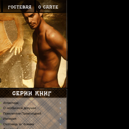
Атлантида
О необычной девушке
Повелители Преисподней
Империя
Охотница за Чужими