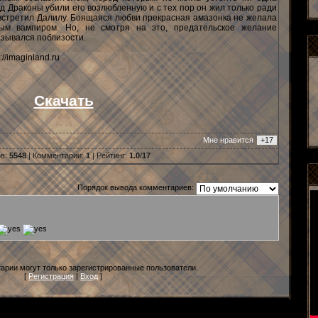
д Драконы убили его возлюбленную и с тех пор он жил только ради
н встретил Далилу. Боящаяся любви прекрасная амазонка не желала
ым вампиром. Но, не смотря на это, предательское желание
азывался поблизости.
://imaginland.ru
Скачать
Mне нравится
+17
ов
:
5548
|
Комментарии
:
1
|
Рейтинг
:
1.0
/
17
Порядок вывода комментариев:
арии могут только зарегистрированные пользователи.
[
Регистрация
|
Вход
]