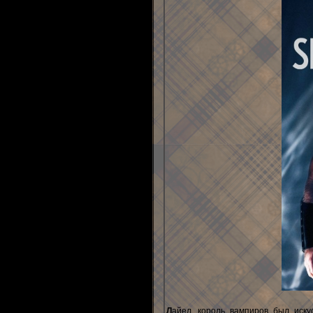
Л
айел, король вампиров был иску