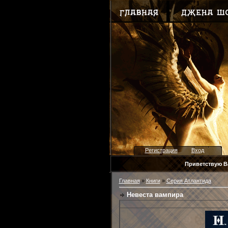
Регистрация
Вход
Приветствую В
Главная
»
Книги
»
Серия Атлантида
Невеста вампира