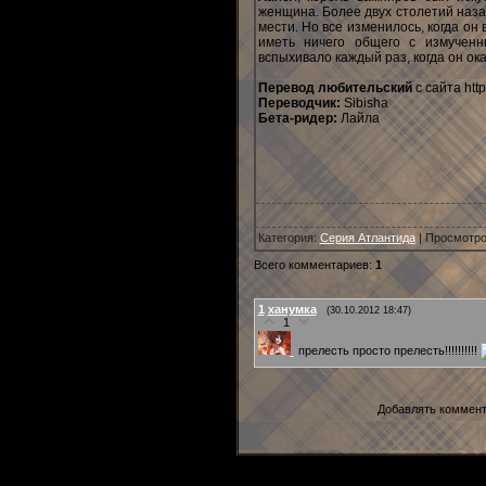
женщина. Более двух столетий наза
мести. Но все изменилось, когда о
иметь ничего общего с измученн
вспыхивало каждый раз, когда он ок
Перевод любительский
с сайта http
Переводчик:
Sibisha
Бета-ридер:
Лайла
Категория
:
Серия Атлантида
|
Просмотр
Всего комментариев
:
1
1
ханумка
(30.10.2012 18:47)
1
прелесть просто прелесть!!!!!!!!!!
Добавлять коммент