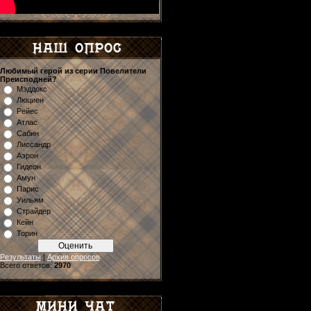
Любимый герой из серии Повелители
Преисподней?
Мэддокс
Люциен
Рейес
Атлас
Сабин
Лиссандр
Аэрон
Гидеон
Амун
Парис
Уильям
Страйдер
Кейн
Торин
Результаты
|
Архив опросов
Всего ответов:
2970