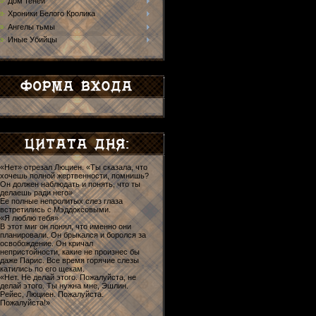
Дом теней
Хроники Белого Кролика
Ангелы тьмы
Иные Убийцы
«Нет» отрезал Люциен. «Ты сказала, что
хочешь полной жертвенности, помнишь?
Он должен наблюдать и понять, что ты
делаешь ради него»
Ее полные непролитых слез глаза
встретились с Мэддоксовыми.
«Я люблю тебя»
В этот миг он понял, что именно они
планировали. Он брыкался и боролся за
освобождение. Он кричал
непристойности, какие не произнес бы
даже Парис. Все время горячие слезы
катились по его щекам.
«Нет. Не делай этого. Пожалуйста, не
делай этого. Ты нужна мне, Эшлин.
Рейес, Люциен. Пожалуйста.
Пожалуйста!»