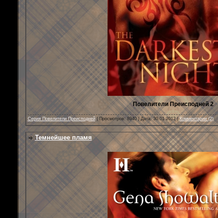
Повелители Преисподней 2
Серия Повелители Преисподней
| Просмотров: 8940 | Дата:
30.01.2012
|
Комментарии (2)
Темнейшее пламя