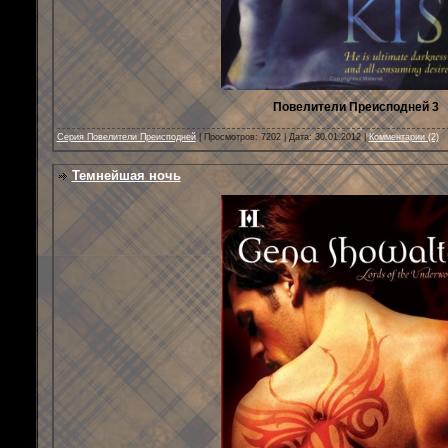
Повелители Преисподней 3
Серия Повелители Преисподней
| Просмотров: 7202 | Дата:
30.01.2012
|
Комментарии (2)
Темнейшая ночь