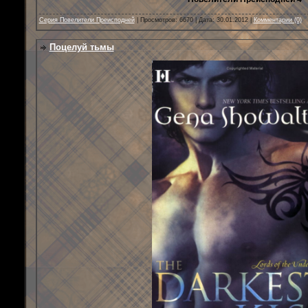
Серия Повелители Преисподней
| Просмотров: 6670 | Дата:
30.01.2012
|
Комментарии (0)
Поцелуй тьмы