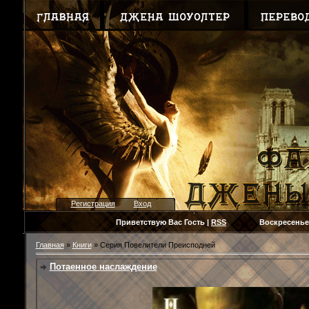
Регистрация
Вход
Приветствую Вас
Гость
|
RSS
Воскресенье, 09.
Главная
»
Книги
» Серия Повелители Преисподней
Потаенное наслаждение