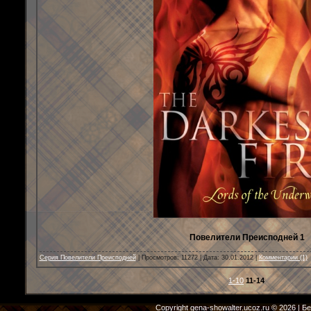
Повелители Преисподней 1
Серия Повелители Преисподней
| Просмотров: 11272 | Дата:
30.01.2012
|
Комментарии (1)
1-10
11-14
Copyright
gena-showalter.ucoz.ru
© 2026
|
Бе