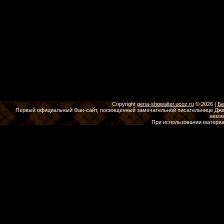
Copyright
gena-showalter.ucoz.ru
© 2026
|
Бе
Первый официальный Фан-сайт, посвященный замечательной писательнице Джены
неко
При использовании материа