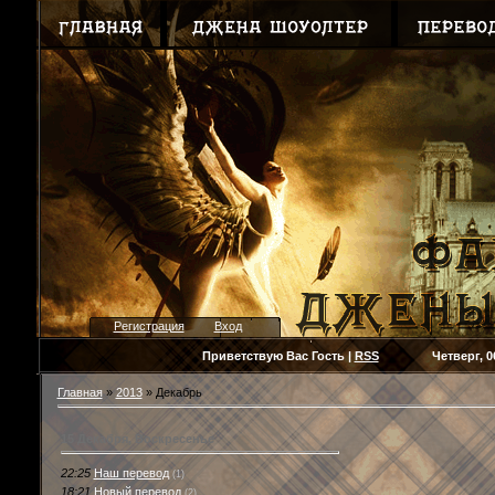
Регистрация
Вход
Приветствую Вас
Гость
|
RSS
Четверг, 06.08
Главная
»
2013
»
Декабрь
15 Декабря, Воскресенье
22:25
Наш перевод
(1)
18:21
Новый перевод
(2)