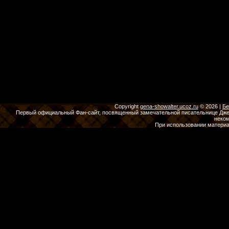
Copyright
gena-showalter.ucoz.ru
© 2026
|
Бе
Первый официальный Фан-сайт, посвященный замечательной писательнице Джены
неко
При использовании материа