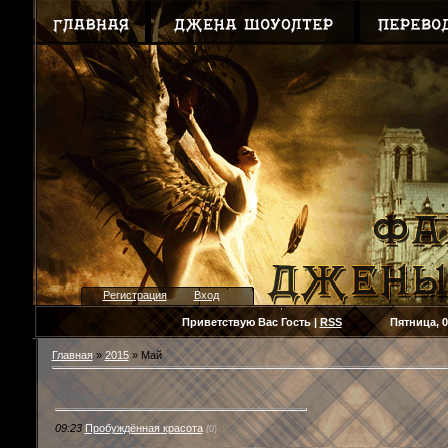
Регистрация
Вход
Приветствую Вас
Гость
|
RSS
Пятница, 07.08
Главная
»
2015
»
Май
20 Мая, Среда
09:23
Пробуждённая красота
(0)