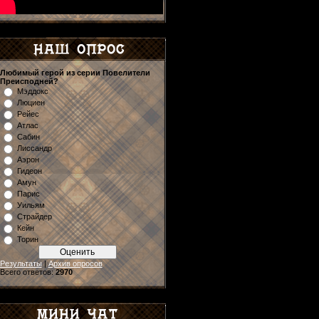
Любимый герой из серии Повелители
Преисподней?
Мэддокс
Люциен
Рейес
Атлас
Сабин
Лиссандр
Аэрон
Гидеон
Амун
Парис
Уильям
Страйдер
Кейн
Торин
Результаты
|
Архив опросов
Всего ответов:
2970