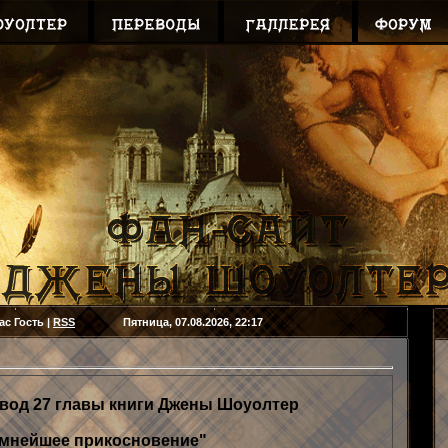
ас
Гость
|
RSS
Пятница, 07.08.2026, 22:17
вод 27 главы книги Джены Шоуолтер
емнейшее прикосновение"