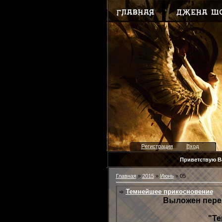
Регистрация
Вход
Приветствую В
Главная
»
2015
»
Июнь
»
05
Темнейшее прикосновение
Выложен пере
"Т