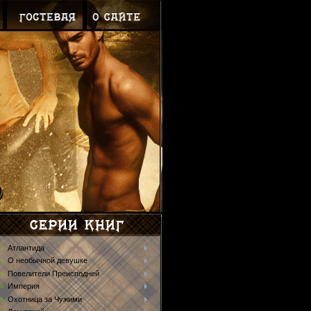
Атлантида
О необычной девушке
Повелители Преисподней
Империя
Охотница за Чужими