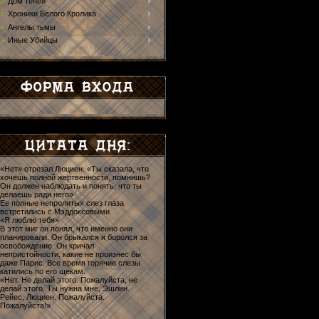
Дом теней
Хроники Белого Кролика
Ангелы тьмы
Иные Убийцы
«Нет» отрезал Люциен. «Ты сказала, что
хочешь полной жертвенности, помнишь?
Он должен наблюдать и понять, что ты
делаешь ради него»
Ее полные непролитых слез глаза
встретились с Мэддоксовыми.
«Я люблю тебя»
В этот миг он понял, что именно они
планировали. Он брыкался и боролся за
освобождение. Он кричал
непристойности, какие не произнес бы
даже Парис. Все время горячие слезы
катились по его щекам.
«Нет. Не делай этого. Пожалуйста, не
делай этого. Ты нужна мне, Эшлин.
Рейес, Люциен. Пожалуйста.
Пожалуйста!»