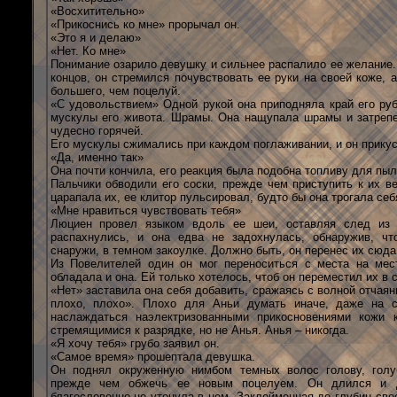
«Восхитительно»
«Прикоснись ко мне» прорычал он.
«Это я и делаю»
«Нет. Ко мне»
Понимание озарило девушку и сильнее распалило ее желание. 
концов, он стремился почувствовать ее руки на своей коже, а
большего, чем поцелуй.
«С удовольствием» Одной рукой она приподняла край его руб
мускулы его живота. Шрамы. Она нащупала шрамы и затрепе
чудесно горячей.
Его мускулы сжимались при каждом поглаживании, и он прикус
«Да, именно так»
Она почти кончила, его реакция была подобна топливу для пы
Пальчики обводили его соски, прежде чем приступить к их в
царапала их, ее клитор пульсировал, будто бы она трогала себ
«Мне нравиться чувствовать тебя»
Люциен провел языком вдоль ее шеи, оставляя след из 
распахнулись, и она едва не задохнулась, обнаружив, чт
снаружи, в темном закоулке. Должно быть, он перенес их сюда
Из Повелителей один он мог переноситься с места на ме
обладала и она. Ей только хотелось, чтоб он переместил их в 
«Нет» заставила она себя добавить, сражаясь с волной отчаян
плохо, плохо». Плохо для Аньи думать иначе, даже на с
наслаждаться наэлектризованными прикосновениями кожи 
стремящимися к разрядке, но не Анья. Анья – никогда.
«Я хочу тебя» грубо заявил он.
«Самое время» прошептала девушка.
Он поднял окруженную нимбом темных волос голову, голу
прежде чем обжечь ее новым поцелуем. Он длился и д
благословенно не утонула в нем. Заклейменная до глубин сво