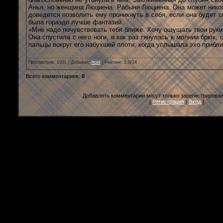
Анья, но женщина Люциена. Рабыня Люциена. Она может никогд
доведется позволить ему проникнуть в себя, если она будет с
была гораздо лучше фантазий.
«Мне надо почувствовать тебя ближе. Хочу ощущать твои руки 
Она спустила с него ноги, и как раз тянулась к молнии брюк,
пальцы вокруг его набухшей плоти, когда услышала эхо приб
Просмотров
: 1031 |
Добавил
:
host
|
Рейтинг
:
1.0
/
14
Всего комментариев
:
0
Добавлять комментарии могут только зарегистрирова
[
Регистрация
|
Вход
]