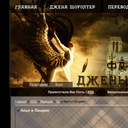
Регистрация
Вход
Приветствую Вас
Гость
|
RSS
Воскресенье, 09.
Главная
»
2012
»
Февраль
»
21
» Анья и Люциен
Анья и Люциен