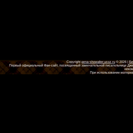
Copyright
gena-showalter.ucoz.ru
© 2026
|
Бе
Первый официальный Фан-сайт, посвященный замечательной писательнице Джены
неко
При использовании материа