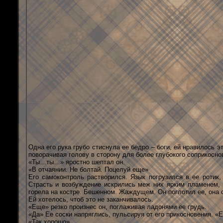
Одна его рука грубо стиснула ее бедро – боги, ей нравилось э
поворачивая голову в сторону для более глубокого соприкосно
«Ты…ты…» яростно шептал он.
«В отчаянии. Не болтай. Поцелуй еще»
Его самоконтроль растворился. Язык погрузился в ее ротик,
Страсть и возбуждение искрились меж них ярким пламенем, 
горела на костре. Бешенном. Жаждущем. Он поглотил ее, она с
Ей хотелось, чтоб это не заканчивалось.
«Еще» резко произнес он, поглаживая ладонями ее грудь.
«Да» Ее соски напряглись, пульсируя от его прикосновения. «
«Так хорошо»