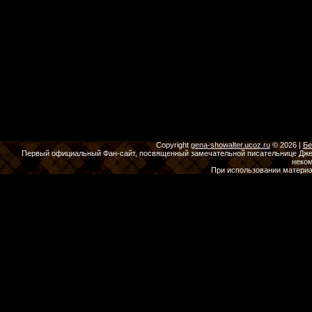
Copyright
gena-showalter.ucoz.ru
© 2026
|
Бе
Первый официальный Фан-сайт, посвященный замечательной писательнице Джены
неко
При использовании материа