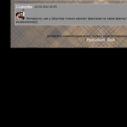
1
Liano4ka
(23.02.2012 19:25)
0
Интересно, как у Шоултер только хватает фантазии на такие фантас
великолепна)))
Добавлять комментарии могут только зарегистрирова
[
Регистрация
|
Вход
]