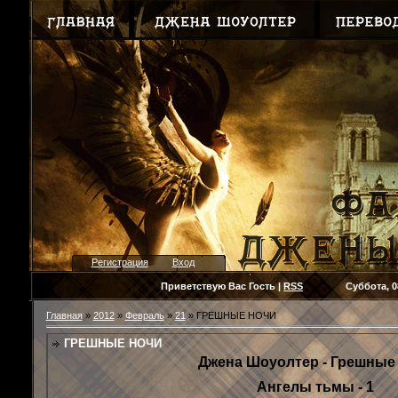
Регистрация
Вход
Приветствую Вас
Гость
|
RSS
Суббота, 08.08
Главная
»
2012
»
Февраль
»
21
» ГРЕШНЫЕ НОЧИ
ГРЕШНЫЕ НОЧИ
Джена Шоуолтер - Грешные
Ангелы тьмы - 1