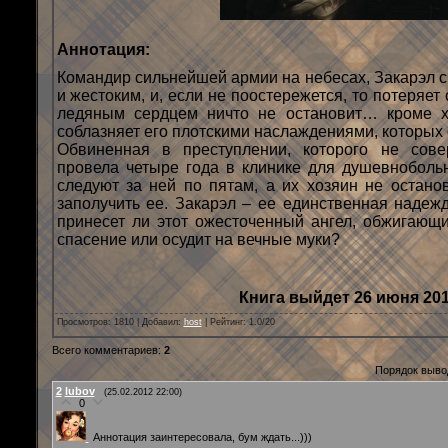
Аннотация:
Командир сильнейшей армии на небесах, Закарэл 
и жестоким, и, если не поостережется, то потеряет
ледяным сердцем ничто не остановит… кроме х
соблазняет его плотскими наслаждениями, которых 
Обвиненная в преступлении, которого не сов
провела четыре года в клинике для душевноболь
следуют за ней по пятам, а их хозяин не остано
заполучить ее. Закарэл – ее единственная надежд
принесет ли этот ожесточенный ангел, обжигающ
спасение или осудит на вечные муки?
Книга выйдет 26 июня 2012
Просмотров
: 1810 |
Добавил
:
host
|
Рейтинг
:
1.0
/
20
Всего комментариев
:
2
Порядок выво
2
lubov
(25.02.2012 22:00)
0
Аннотация заинтересовала, бум ждать...)))