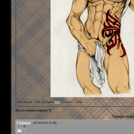
Просмотров
: 1266 |
Добавил
:
host
|
Рейтинг
:
1.0
/
44
Всего комментариев
:
5
Порядок выво
5
Katana
(23.03.2013 21:30)
0