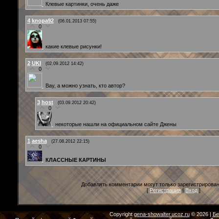
Клевые картинки, очень даже
4
knopa92
(06.01.2013 07:55)
0
какие клевые рисунки!
2
UKI
(02.09.2012 14:42)
0
Вау, а можно узнать, кто автор?
3
host
(03.09.2012 20:42)
0
некоторые нашли на официальном сайте Джены
1
aesha
(27.08.2012 22:15)
0
КЛАССНЫЕ КАРТИНЫ
Добавлять комментарии могут только зарегистрирова
[
Регистрация
|
Вход
]
Copyright
gena-showalter.ucoz.ru
© 2026
|
Бе