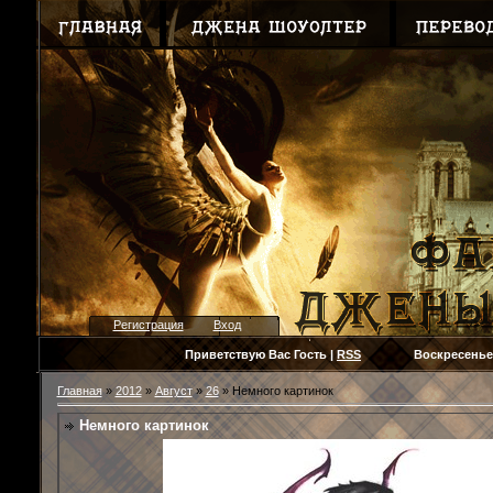
Регистрация
Вход
Приветствую Вас
Гость
|
RSS
Воскресенье, 09.
Главная
»
2012
»
Август
»
26
» Немного картинок
Немного картинок