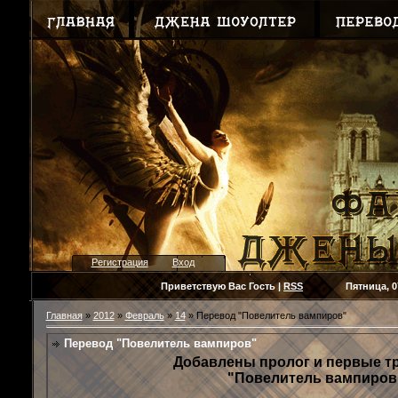
Регистрация
Вход
Приветствую Вас
Гость
|
RSS
Пятница, 07.08
Главная
»
2012
»
Февраль
»
14
» Перевод "Повелитель вампиров"
Перевод "Повелитель вампиров"
Добавлены пролог и первые т
"Повелитель вампиров