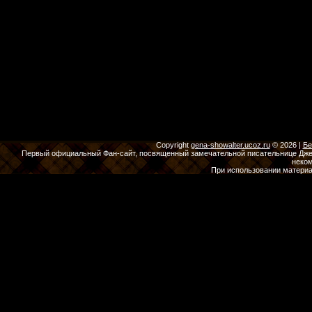
Copyright
gena-showalter.ucoz.ru
© 2026
|
Бе
Первый официальный Фан-сайт, посвященный замечательной писательнице Джены
неко
При использовании материа