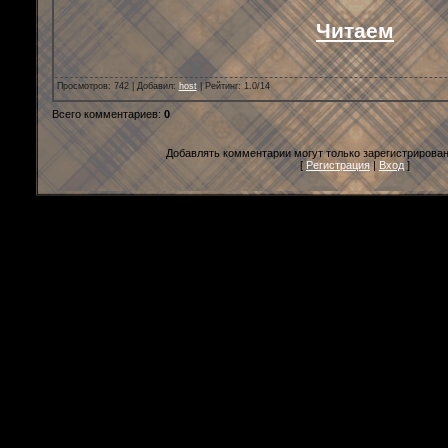
Читаем
Просмотров
: 742 |
Добавил
:
host
|
Рейтинг
:
1.0
/
14
Всего комментариев
:
0
Добавлять комментарии могут только зарегистрирова
[
Регистрация
|
Вход
]