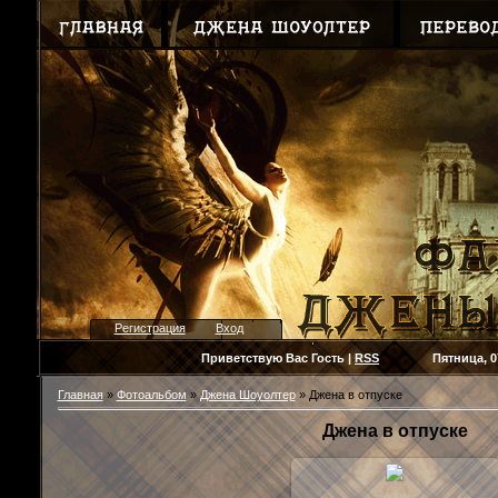
Регистрация
Вход
Приветствую Вас
Гость
|
RSS
Пятница, 07.08
Главная
»
Фотоальбом
»
Джена Шоуолтер
» Джена в отпуске
Джена в отпуске