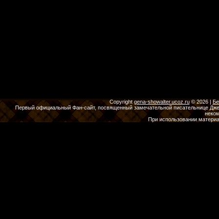
Copyright
gena-showalter.ucoz.ru
© 2026
|
Бе
Первый официальный Фан-сайт, посвященный замечательной писательнице Джены
неко
При использовании материа