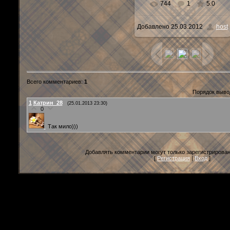
744
1
5.0
Добавлено
25.03.2012
host
Всего комментариев
:
1
Порядок выво
1
Катрин_28
(25.01.2013 23:30)
0
Так мило)))
Добавлять комментарии могут только зарегистрирова
[
Регистрация
|
Вход
]